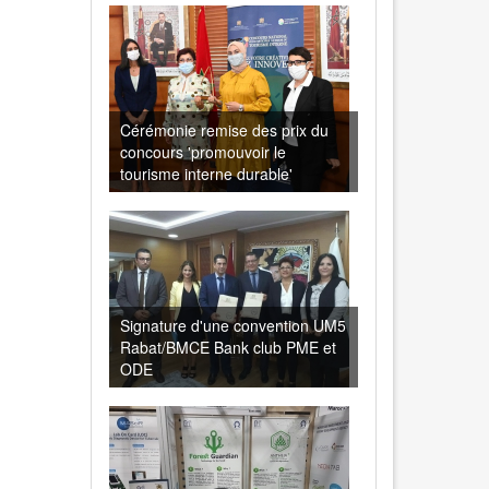
Cérémonie remise des prix du
concours 'promouvoir le
tourisme interne durable'
Signature d'une convention UM5
Rabat/BMCE Bank club PME et
ODE