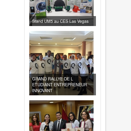
Stand UM5 au CES Las Vegas
GRAND RALLYE DE L
ETUDIANT ENTREPRENEUR
INNOVANT