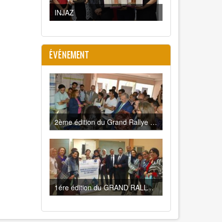
INJAZ
ÉVÉNEMENT
2ème édition du Grand Rallye de l’étudiant entrepreneur Innovant de l’Université
1ére édition du GRAND RALLYE DE L ETUDIANT ENTREPRENEUR INNOVANT